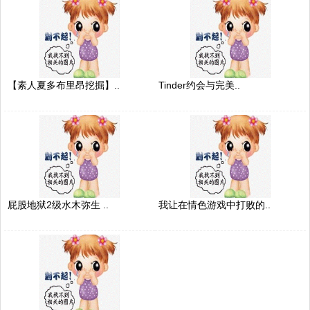
【素人夏多布里昂挖掘】..
Tinder约会与完美..
屁股地狱2级水木弥生 ..
我让在情色游戏中打败的..